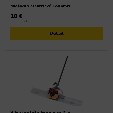
Miešadlo elektrické Collomix
10 €
za deň bez DPH
Detail
Vibračná lišta benzínová 2 m