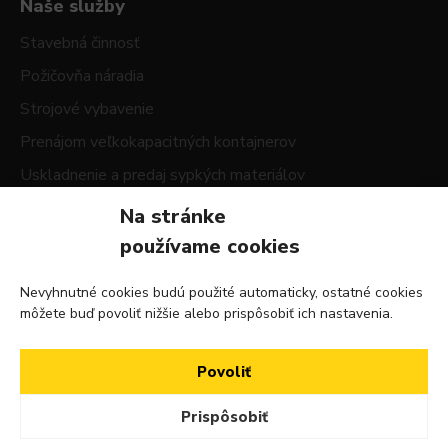
Naše služby
Stavebná činnosť
Požičovňa náradia
Strojové vybavenie
Prenájom veľkokapacitných kontajnerov
Uskladnenie a predaj sypkých materiálov
Na stránke
Fakturačné údaje
používame cookies
Hrachostav s.r.o.
Čepenská ulica 2598/6
Nevyhnutné cookies budú použité automaticky, ostatné cookies
926 01 Sereď
môžete buď povoliť nižšie alebo prispôsobiť ich nastavenia.
IČO: 47592559
IČ DPH: SK15964826683
Povoliť
Prispôsobiť
© 2026 Copyright by Hrachostav s.r.o. Všetky práva vyhradené.