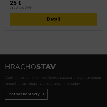
25 €
za deň bez DPH
Detail
HRACHO
STAV
Zaoberáme sa nielen požičovňou náradia, ale aj stavebnou
činnosťou, autodopravou, či prenájmom budov.
Pozrieť kontakty