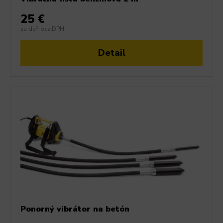
25 €
za deň bez DPH
Detail
Ponorný vibrátor na betón