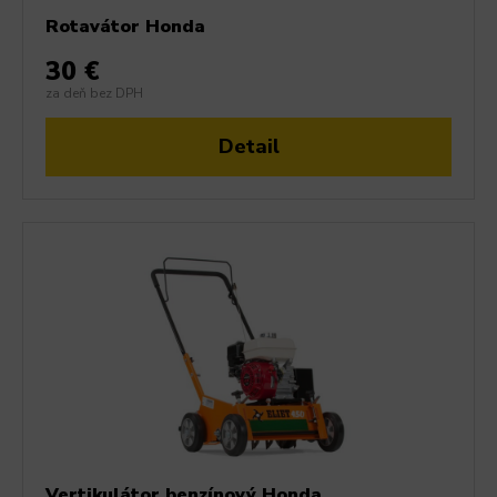
Rotavátor Honda
30 €
za deň bez DPH
Detail
Vertikulátor benzínový Honda