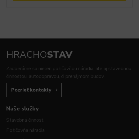
HRACHO
STAV
Zaoberáme sa nielen požičovňou náradia, ale aj stavebnou
činnosťou, autodopravou, či prenájmom budov.
Pozrieť kontakty
Naše služby
Stavebná činnosť
Požičovňa náradia