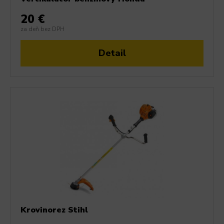
20 €
za deň bez DPH
Detail
Krovinorez Stihl