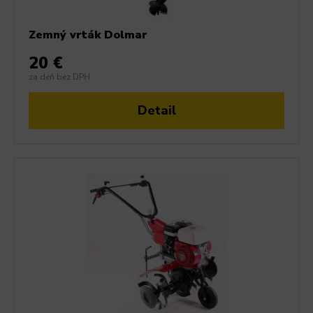
Zemný vrták Dolmar
20 €
za deň bez DPH
Detail