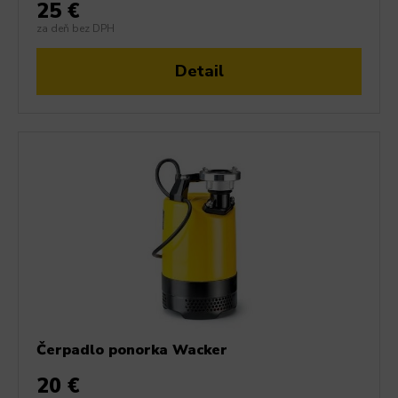
25 €
za deň bez DPH
Detail
Čerpadlo ponorka Wacker
20 €