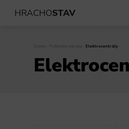
HRACHO
STAV
Domov
|
Požičovňa náradia
|
Elektrocentrály
Elektrocen