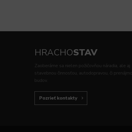
HRACHO
STAV
Zaoberáme sa nielen požičovňou náradia, ale aj
stavebnou činnosťou, autodopravou, či prenáj
budov.
Pozrieť kontakty