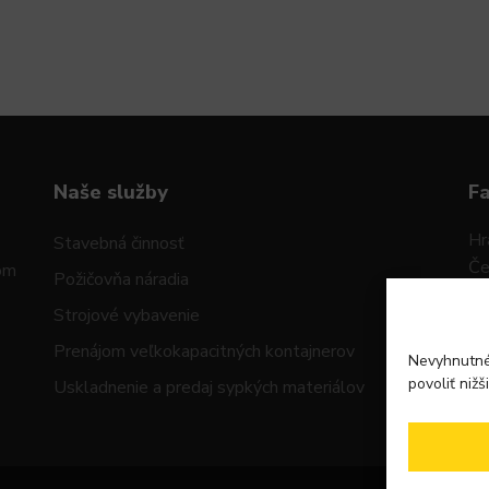
Naše služby
F
Hr
Stavebná činnosť
Če
mom
Požičovňa náradia
92
Strojové vybavenie
IČ
Prenájom veľkokapacitných kontajnerov
Nevyhnutné
IČ
povoliť nižš
Uskladnenie a predaj sypkých materiálov