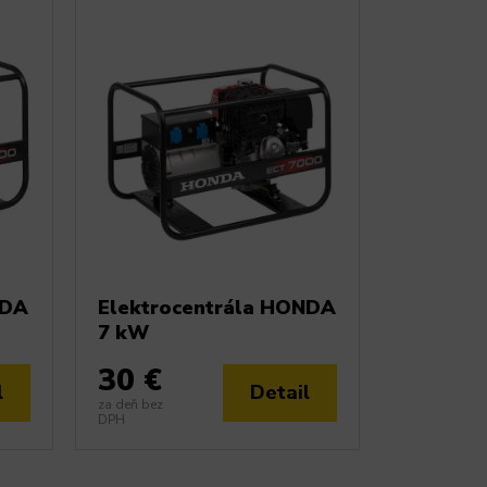
NDA
Elektrocentrála HONDA
7 kW
30 €
l
Detail
za deň bez
DPH