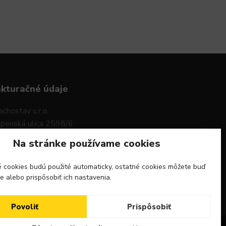
akturačné údaje
achostav s.r.o.
penská ulica 2598/6
6 01 Sereď
Na stránke používame cookies
O: 47592559
 cookies budú použité automaticky, ostatné cookies môžete buď
 DPH: SK15964826683
ie alebo prispôsobiť ich nastavenia.
Povoliť
Prispôsobiť