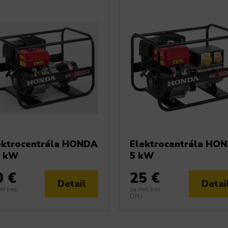
ektrocentrála HONDA
Elektrocentrála HO
6 kW
5 kW
0 €
25 €
Detail
Detai
eň bez
za deň bez
DPH