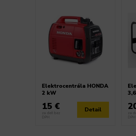
Elektrocentrála HONDA
El
2 kW
3,
15 €
2
Detail
za deň bez
za d
DPH
DPH