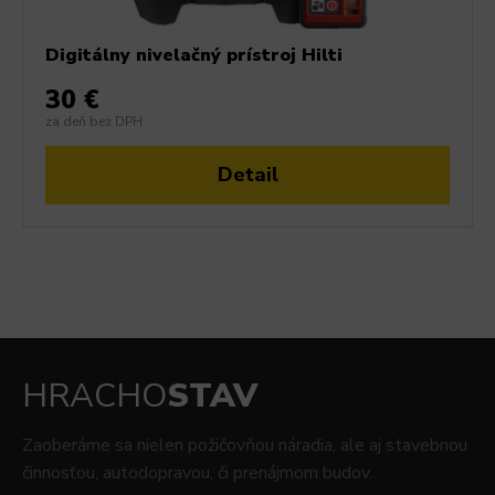
Digitálny nivelačný prístroj Hilti
30 €
za deň bez DPH
Detail
HRACHO
STAV
Zaoberáme sa nielen požičovňou náradia, ale aj stavebnou
činnosťou, autodopravou, či prenájmom budov.