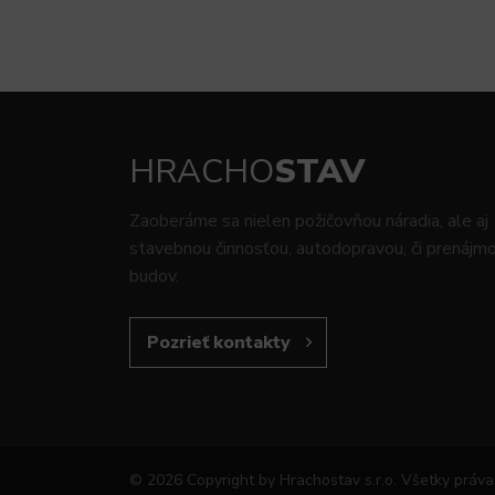
HRACHO
STAV
Zaoberáme sa nielen požičovňou náradia, ale aj
stavebnou činnosťou, autodopravou, či prenáj
budov.
Pozrieť kontakty
© 2026 Copyright by Hrachostav s.r.o. Všetky práv