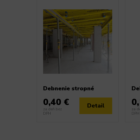
Debnenie stropné
De
0,40 €
0
Detail
za deň bez
za d
DPH
DPH