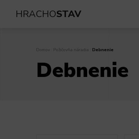
HRACHO
STAV
Domov
|
Požičovňa náradia
|
Debnenie
Debnenie