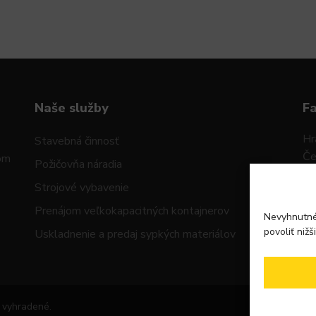
Naše služby
F
Hr
Stavebná činnosť
Če
mom
Požičovňa náradia
92
Strojové vybavenie
IČ
Prenájom veľkokapacitných kontajnerov
Nevyhnutné
IČ
povoliť nižš
Uskladnenie a predaj sypkých materiálov
a vyhradené.