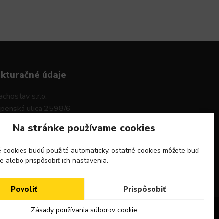
akturačné údaje
achostav s.r.o.
penská ulica 2598/6
6 01 Sereď
Na stránke používame cookies
O: 47592559
 cookies budú použité automaticky, ostatné cookies môžete buď
 DPH: SK15964826683
ie alebo prispôsobiť ich nastavenia.
Povoliť
Prispôsobiť
Zásady používania súborov cookie
Vytvorila spoločnosť
WEBHELP.sk