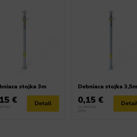
bniaca stojka 3m
Debniaca stojka 3,5
,15 €
0,15 €
Detail
Detai
eň bez
za deň bez
DPH