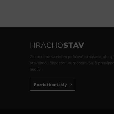
HRACHO
STAV
Zaoberáme sa nielen požičovňou náradia, ale aj
stavebnou činnosťou, autodopravou, či prenáj
budov.
Pozrieť kontakty