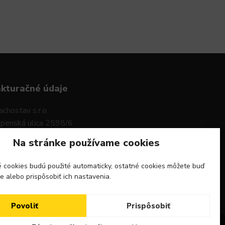
akturačné údaje
achostav s.r.o.
penská ulica 2598/6
6 01 Sereď
Na stránke používame cookies
O: 47592559
 cookies budú použité automaticky, ostatné cookies môžete buď
 DPH: SK15964826683
ie alebo prispôsobiť ich nastavenia.
Povoliť
Prispôsobiť