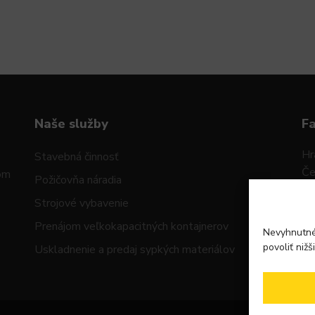
Naše služby
F
Hr
Stavebná činnosť
Če
mom
Požičovňa náradia
92
Strojové vybavenie
IČ
Prenájom veľkokapacitných kontajnerov
Nevyhnutné
IČ
povoliť nižš
Uskladnenie a predaj sypkých materiálov