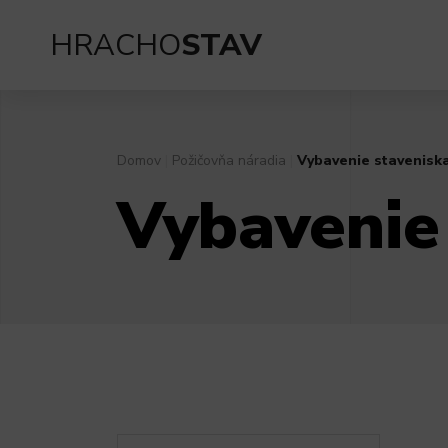
HRACHO
STAV
Domov
|
Požičovňa náradia
|
Vybavenie stavenisk
Vybavenie