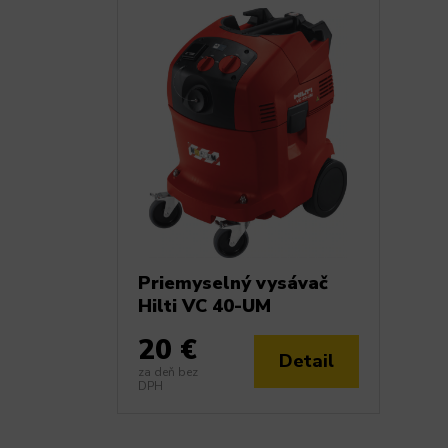
Priemyselný vysávač
Hilti VC 40-UM
20 €
Detail
za deň bez
DPH