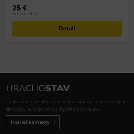
25 €
za deň bez DPH
Detail
HRACHO
STAV
Zaoberáme sa nielen požičovňou náradia, ale aj stavebnou
činnosťou, autodopravou, či prenájmom budov.
Pozrieť kontakty