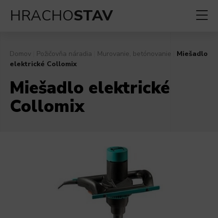
HRACHO
STAV
Domov
|
Požičovňa náradia
|
Murovanie, betónovanie
|
Miešadlo
elektrické Collomix
Miešadlo elektrické
Collomix