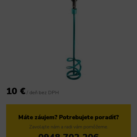
10 €
/ deň bez DPH
Máte záujem? Potrebujete poradiť?
Zavolajte nám a radi vám pomôžeme.