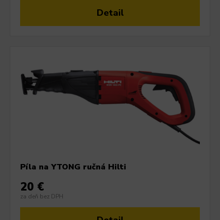
Detail
Píla na YTONG ručná Hilti
20 €
za deň bez DPH