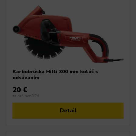
Karbobrúska Hilti 300 mm kotúč s
odsávaním
20 €
za deň bez DPH
Detail