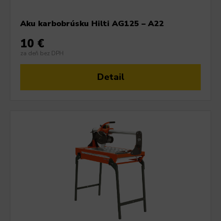
Aku karbobrúsku Hilti AG125 – A22
10 €
za deň bez DPH
Detail