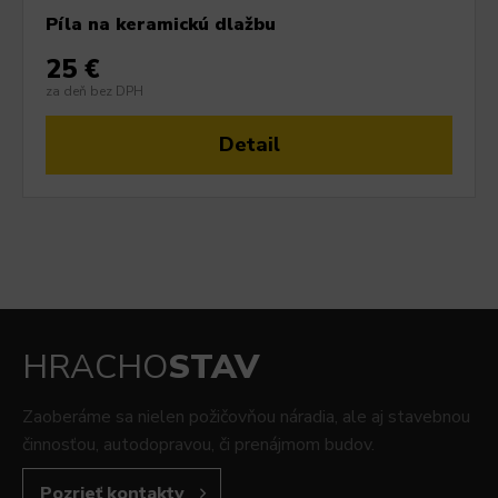
Píla na keramickú dlažbu
25 €
za deň bez DPH
Detail
HRACHO
STAV
Zaoberáme sa nielen požičovňou náradia, ale aj stavebnou
činnosťou, autodopravou, či prenájmom budov.
Pozrieť kontakty