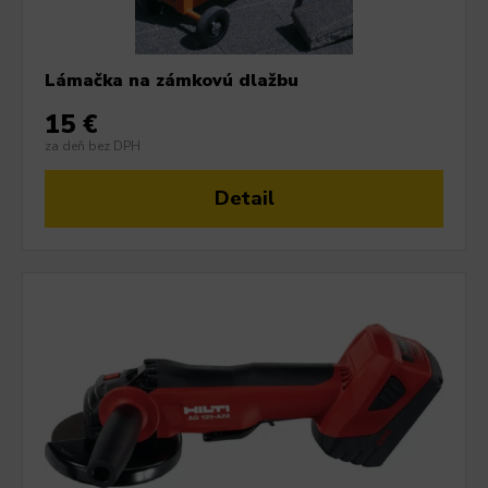
Lámačka na zámkovú dlažbu
15 €
za deň bez DPH
Detail