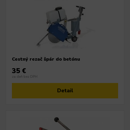
Cestný rezač špár do betónu
35 €
za deň bez DPH
Detail