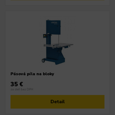
Pásová píla na bloky
35 €
za deň bez DPH
Detail