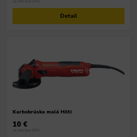
za deň bez DPH
Detail
Karbobrúska malá Hilti
10 €
za deň bez DPH