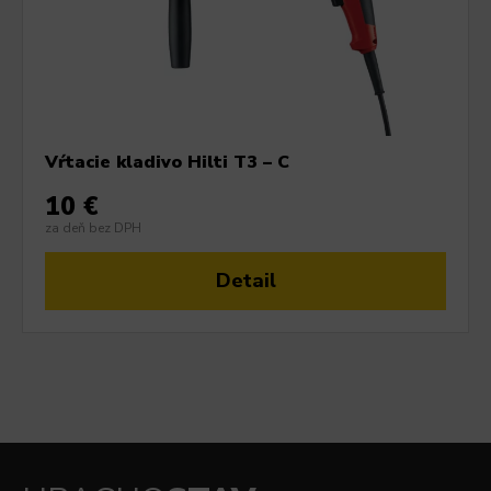
Vŕtacie kladivo Hilti T3 – C
10 €
za deň bez DPH
Detail