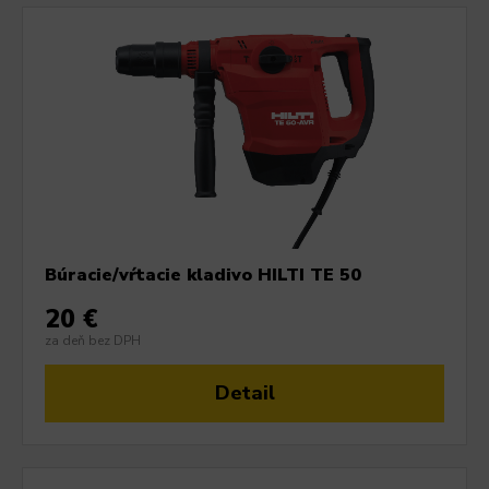
Búracie/vŕtacie kladivo HILTI TE 50
20 €
za deň bez DPH
Detail