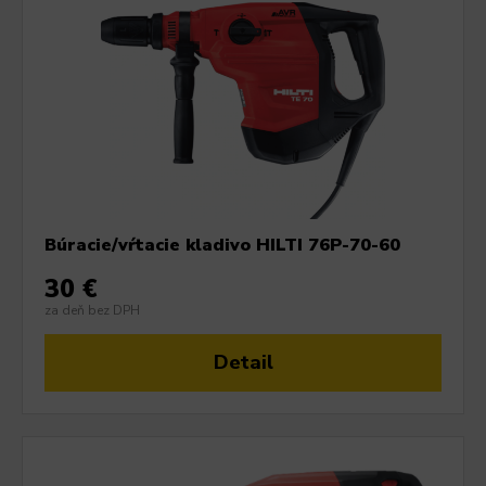
Búracie/vŕtacie kladivo HILTI 76P-70-60
30 €
za deň bez DPH
Detail