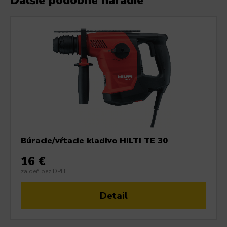
Ďalšie podobné náradie
Búracie/vŕtacie kladivo HILTI TE 30
16 €
za deň bez DPH
Detail