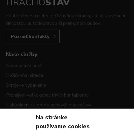
HRACHO
STAV
Zaoberáme sa nielen požičovňou náradia, ale aj stavebnou
činnosťou, autodopravou, či prenájmom budov.
Pozrieť kontakty
Naše služby
Stavebná činnosť
Požičovňa náradia
Strojové vybavenie
Prenájom veľkokapacitných kontajnerov
Uskladnenie a predaj sypkých materiálov
Na stránke
Fakturačné údaje
používame cookies
Hrachostav s.r.o.