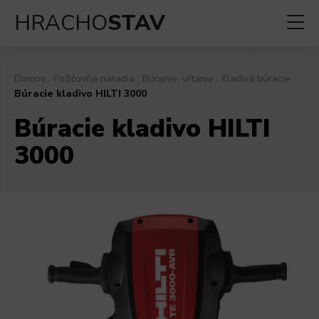
HRACHO
STAV
Domov
|
Požičovňa náradia
|
Búranie, vŕtanie
|
Kladivá búracie
|
Búracie kladivo HILTI 3000
Búracie kladivo HILTI
3000